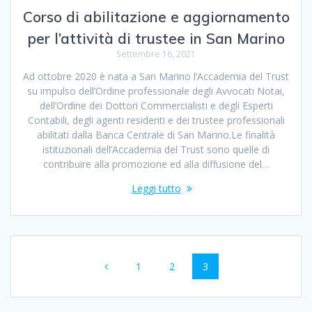
Corso di abilitazione e aggiornamento
per l’attività di trustee in San Marino
Settembre 16, 2021
Ad ottobre 2020 è nata a San Marino l’Accademia del Trust
su impulso dell’Ordine professionale degli Avvocati Notai,
dell’Ordine dei Dottori Commercialisti e degli Esperti
Contabili, degli agenti residenti e dei trustee professionali
abilitati dalla Banca Centrale di San Marino.Le finalità
istituzionali dell’Accademia del Trust sono quelle di
contribuire alla promozione ed alla diffusione del…
Leggi tutto
Navigazione
Pagina
Pagina
Pagina
1
2
3
articoli