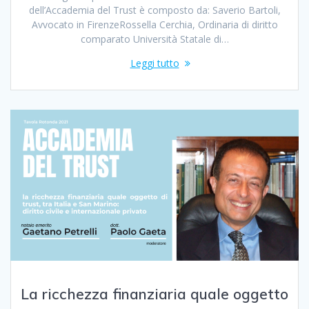
dell’Accademia del Trust è composto da: Saverio Bartoli,
Avvocato in FirenzeRossella Cerchia, Ordinaria di diritto
comparato Università Statale di…
Leggi tutto
La ricchezza finanziaria quale oggetto