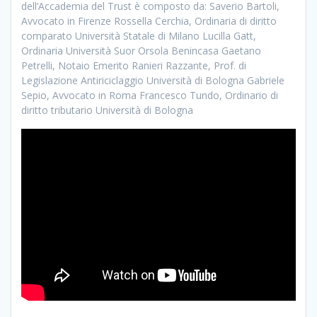
dell’Accademia del Trust è composto da: Saverio Bartoli,
Avvocato in Firenze Rossella Cerchia, Ordinaria di diritto
comparato Università Statale di Milano Lucilla Gatt,
Ordinaria Università Suor Orsola Benincasa Gaetano
Petrelli, Notaio Emerito Ranieri Razzante, Prof. di
Legislazione Antiriciclaggio Università di Bologna Gabriele
Sepio, Avvocato in Roma Francesco Tundo, Ordinario di
diritto tributario Università di Bologna