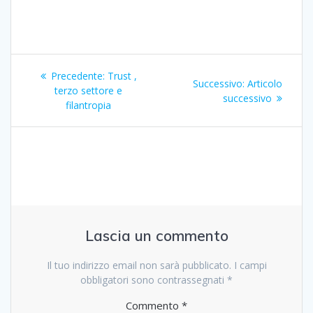
Navigazione
Articolo
Precedente:
Trust ,
Articolo
Successivo:
Articolo
articoli
precedente:
terzo settore e
successivo:
successivo
filantropia
Lascia un commento
Il tuo indirizzo email non sarà pubblicato.
I campi
obbligatori sono contrassegnati
*
Commento
*