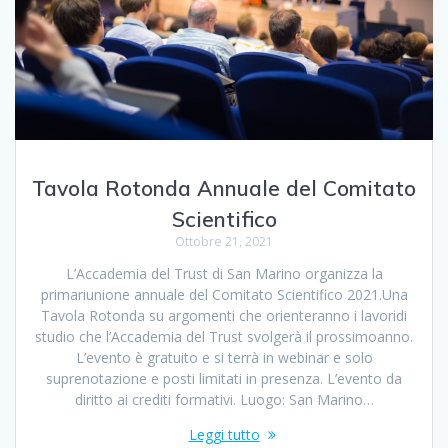
Tavola Rotonda Annuale del Comitato
Scientifico
Ottobre 21, 2021
L’Accademia del Trust di San Marino organizza la
primariunione annuale del Comitato Scientifico 2021.Una
Tavola Rotonda su argomenti che orienteranno i lavoridi
studio che l’Accademia del Trust svolgerà il prossimoanno.
L’evento è gratuito e si terrà in webinar e solo
suprenotazione e posti limitati in presenza. L’evento da
diritto ai crediti formativi. Luogo: San Marino…
Leggi tutto