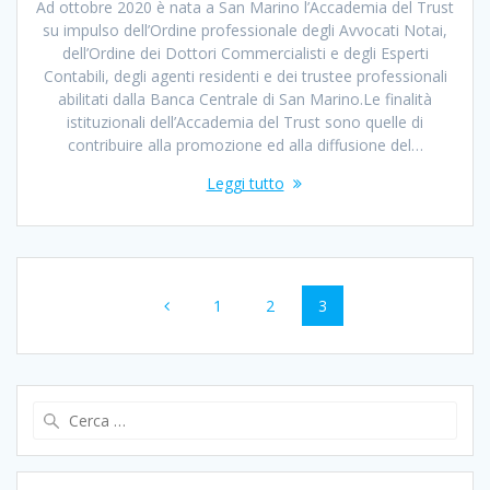
Ad ottobre 2020 è nata a San Marino l’Accademia del Trust
su impulso dell’Ordine professionale degli Avvocati Notai,
dell’Ordine dei Dottori Commercialisti e degli Esperti
Contabili, degli agenti residenti e dei trustee professionali
abilitati dalla Banca Centrale di San Marino.Le finalità
istituzionali dell’Accademia del Trust sono quelle di
contribuire alla promozione ed alla diffusione del…
Leggi tutto
Navigazione
Pagina
Pagina
Pagina
1
2
3
articoli
Ricerca
per: